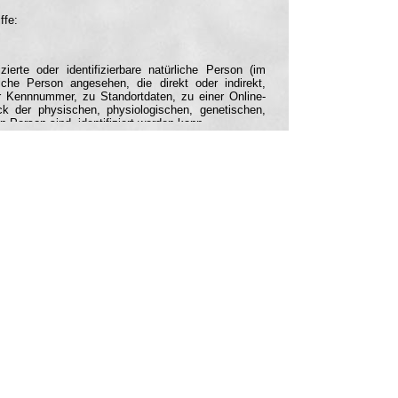
ffe:
ierte oder identifizierbare natürliche Person (im
liche Person angesehen, die direkt oder indirekt,
 Kennnummer, zu Standortdaten, zu einer Online-
 der physischen, physiologischen, genetischen,
en Person sind, identifiziert werden kann.
rson, deren personenbezogene Daten von dem für die
führte Vorgang oder jede solche Vorgangsreihe im
e Organisation, das Ordnen, die Speicherung, die
 Offenlegung durch Übermittlung, Verbreitung oder
nschränkung, das Löschen oder die Vernichtung.
ner Daten mit dem Ziel, ihre künftige Verarbeitung
n, die darin besteht, dass diese personenbezogenen