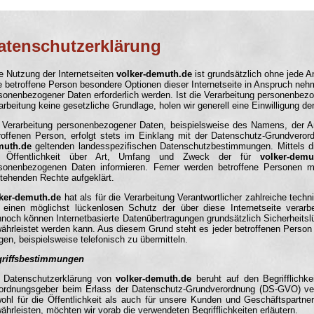
){ if(!d.MM_p) d.MM_p=new Array(); var i,j=d.MM_p.length,a=MM_pre
atenschutzerklärung
e Nutzung der Internetseiten
volker-demuth.de
ist grundsätzlich ohne jede 
e betroffene Person besondere Optionen dieser Internetseite in Anspruch ne
sonenbezogener Daten erforderlich werden. Ist die Verarbeitung personenbezog
arbeitung keine gesetzliche Grundlage, holen wir generell eine Einwilligung de
 Verarbeitung personenbezogener Daten, beispielsweise des Namens, der An
roffenen Person, erfolgt stets im Einklang mit der Datenschutz-Grundver
muth.de
geltenden landesspezifischen Datenschutzbestimmungen. Mittels d
e Öffentlichkeit über Art, Umfang und Zweck der für
volker-demu
sonenbezogenen Daten informieren. Ferner werden betroffene Personen mi
tehenden Rechte aufgeklärt.
ker-demuth.de
hat als für die Verarbeitung Verantwortlicher zahlreiche te
einen möglichst lückenlosen Schutz der über diese Internetseite verarb
noch können Internetbasierte Datenübertragungen grundsätzlich Sicherheitsl
ährleistet werden kann. Aus diesem Grund steht es jeder betroffenen Person 
en, beispielsweise telefonisch zu übermitteln.
griffsbestimmungen
 Datenschutzerklärung von
volker-demuth.de
beruht auf den Begrifflichke
ordnungsgeber beim Erlass der Datenschutz-Grundverordnung (DS-GVO) ver
ohl für die Öffentlichkeit als auch für unsere Kunden und Geschäftspartne
ährleisten, möchten wir vorab die verwendeten Begrifflichkeiten erläutern.