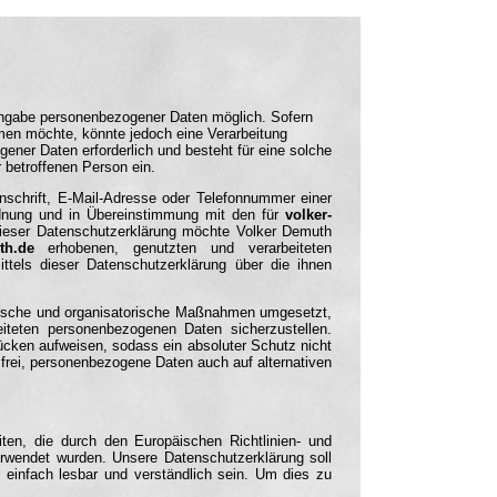
loadImages.arguments; for(i=0; i }
Angabe personenbezogener Daten möglich. Sofern
hmen möchte, könnte jedoch eine Verarbeitung
ener Daten erforderlich und besteht für eine solche
r betroffenen Person ein.
schrift, E-Mail-Adresse oder Telefonnummer einer
ordnung und in Übereinstimmung mit den für
volker-
ieser Datenschutzerklärung möchte Volker Demuth
th.de
erhobenen, genutzten und verarbeiteten
ttels dieser Datenschutzerklärung über die ihnen
chnische und organisatorische Maßnahmen umgesetzt,
eiteten personenbezogenen Daten sicherzustellen.
ücken aufweisen, sodass ein absoluter Schutz nicht
frei, personenbezogene Daten auch auf alternativen
iten, die durch den Europäischen Richtlinien- und
wendet wurden. Unsere Datenschutzerklärung soll
r einfach lesbar und verständlich sein. Um dies zu