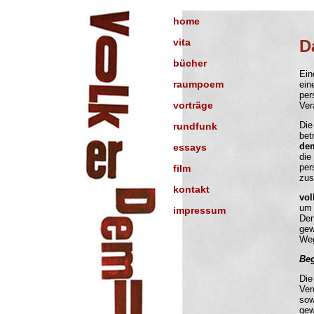
function MM_preloadImages() { //v3.0 var d=document; if(d.images
home
vita
D
bücher
Ei
n
raumpoem
ein
per
vorträge
Ver
Die
rundfunk
bet
de
essays
di
per
film
zus
kontakt
vol
um 
impressum
Den
gew
Weg
Be
Die
Ver
sow
gew