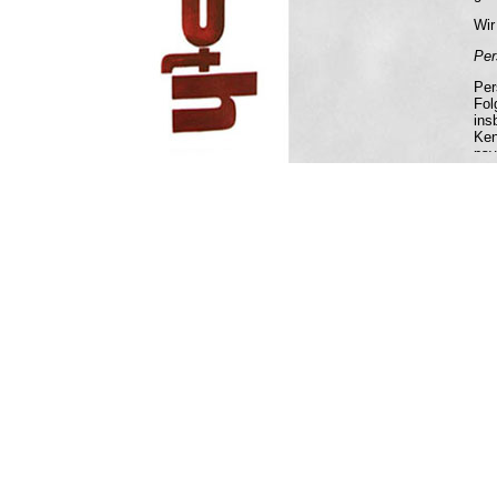
Wir
Per
Per
Fol
ins
Ken
psy
Bet
Bet
Ver
Ver
Ver
Zus
Anp
ein
Ein
Ein
ein
Prof
Pro