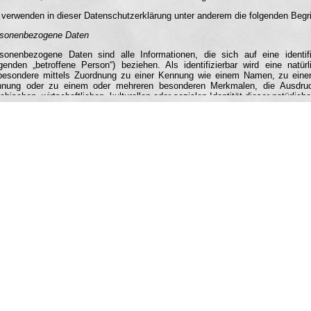
 verwenden in dieser Datenschutzerklärung unter anderem die folgenden Begri
sonenbezogene Daten
sonenbezogene Daten sind alle Informationen, die sich auf eine identifiz
genden „betroffene Person“) beziehen. Als identifizierbar wird eine natür
besondere mittels Zuordnung zu einer Kennung wie einem Namen, zu einer
nung oder zu einem oder mehreren besonderen Merkmalen, die Ausdruck
chischen, wirtschaftlichen, kulturellen oder sozialen Identität dieser natürlich
roffene Person
roffene Person ist jede identifizierte oder identifizierbare natürliche Pe
arbeitung Verantwortlichen verarbeitet werden.
arbeitung
arbeitung ist jeder mit oder ohne Hilfe automatisierter Verfahren ausge
ammenhang mit personenbezogenen Daten wie das Erheben, das Erfassen, di
assung oder Veränderung, das Auslesen, das Abfragen, die Verwendung, die
e andere Form der Bereitstellung, den Abgleich oder die Verknüpfung, die Ei
schränkung der Verarbeitung
schränkung der Verarbeitung ist die Markierung gespeicherter personenbezoge
zuschränken.
iling
filing ist jede Art der automatisierten Verarbeitung personenbezogener Date